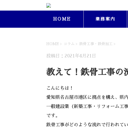
HOME
業務案内
HOME
>
コラム
>
鉄骨工事・鉄骨加工
>
投稿日：2021年4月21日
教えて！鉄骨工事の
こんにちは！
愛知県名古屋市港区に拠点を構え、県
一般建設業（新築工事・リフォーム工
です。
鉄骨工事がどのような流れで行われて