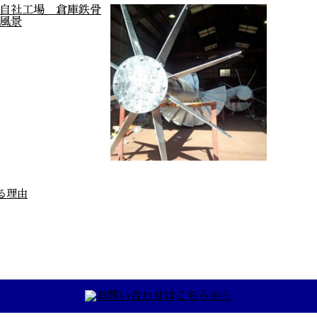
る理由
屋自社工場 倉庫鉄骨
組み立て式螺旋階段メッキ
梁 製作風景
仕様
んにちは！株式会社
この螺旋階段はとても
建設工業です。 弊
難しかった メッキ仕様
は愛知県名古屋市港
なのでやり直しがきか
に拠点を構え、県内
ないプレッシャーでフ
骨工事及び一般 …
ラフラでした。 も …