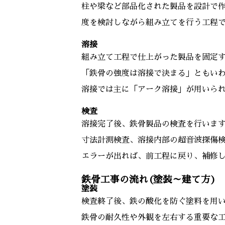
柱や梁など部品化された製品を設計で
度を検討しながら組み立てを行う工程
溶接
組み立て工程で仕上がった製品を固定
「鉄骨の強度は溶接で決まる」ともい
溶接では主に「アーク溶接」が用いら
検査
溶接完了後、鉄骨製品の検査を行いま
寸法計測検査、溶接内部の超音波探傷
エラーが出れば、前工程に戻り、補修
鉄骨工事の流れ(塗装～建て方)
塗装
検査終了後、鉄の酸化を防ぐ塗料を用
鉄骨の耐久性や外観を左右する重要な