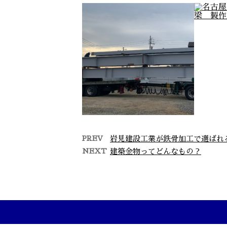
PREV
岩見建設工業が鉄骨加工で選ばれ
NEXT
建築金物ってどんなもの？
鉄骨積み込み
名古
建て方前鉄骨梁を大型
トレーラーに積み込み
こ
完了 いざ建て方へ …
岩見
社
区
で鉄